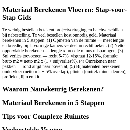
Materiaal Berekenen Vloeren: Stap-voor-
Stap Gids
Te weinig bestellen betekent projectvertraging en batchverschillen
bij nabestelling. Te veel bestellen kost onnodig geld. Materiaal
berekenen in 5 stappen: (1) Opmeten van de ruimte — meet lengte
en breedte, bij L-vormige kamers verdeel in rechthoeken, (2) Netto
oppervlakte berekenen — lengte x breedte minus uitsparingen, (3)
Snijverlies toevoegen — recht 5-7%, visgraat 12-15%, formule:
bruto m2 = netto m2 x (1 + snijverlies%), (4) Omrekenen naar
pakken — rond altijd naar boven af, (5) Bijmaterialen berekenen —
ondervloer (netto m2 + 5% overlap), plinten (omtrek minus deuren),
profielen, lijm en kit.
Waarom Nauwkeurig Berekenen?
Materiaal Berekenen in 5 Stappen
Tips voor Complexe Ruimtes
Veelgestelde Vragen