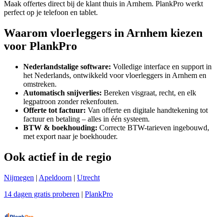
Maak offertes direct bij de klant thuis in Arnhem. PlankPro werkt
perfect op je telefoon en tablet.
Waarom vloerleggers in Arnhem kiezen
voor PlankPro
Nederlandstalige software:
Volledige interface en support in
het Nederlands, ontwikkeld voor vloerleggers in Arnhem en
omstreken.
Automatisch snijverlies:
Bereken visgraat, recht, en elk
legpatroon zonder rekenfouten.
Offerte tot factuur:
Van offerte en digitale handtekening tot
factuur en betaling – alles in één systeem.
BTW & boekhouding:
Correcte BTW-tarieven ingebouwd,
met export naar je boekhouder.
Ook actief in de regio
Nijmegen
|
Apeldoorn
|
Utrecht
14 dagen gratis proberen
|
PlankPro