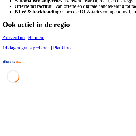
Automatisch snijverlies:
Bereken visgraat, recht, en elk legpa
Offerte tot factuur:
Van offerte en digitale handtekening tot fac
BTW & boekhouding:
Correcte BTW-tarieven ingebouwd, met
Ook actief in de regio
Amsterdam
|
Haarlem
14 dagen gratis proberen
|
PlankPro