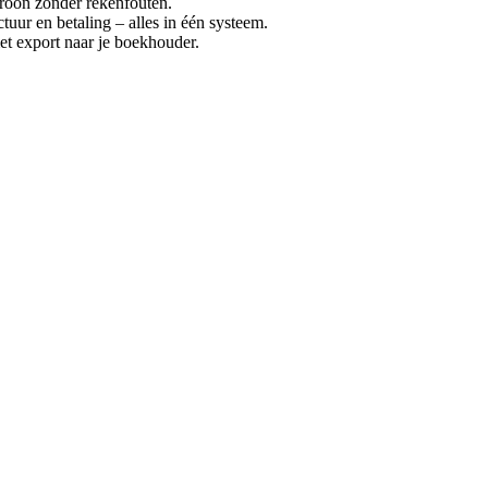
troon zonder rekenfouten.
tuur en betaling – alles in één systeem.
 export naar je boekhouder.